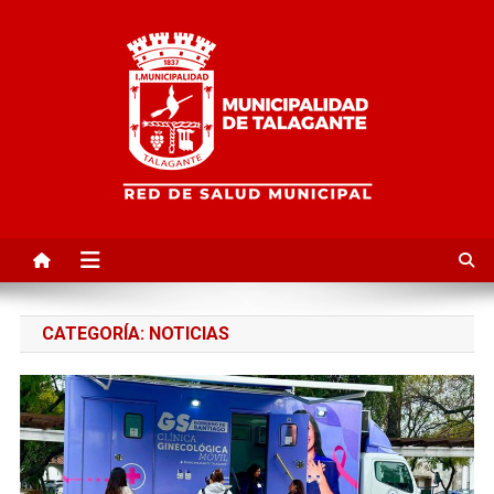
Red de Salud Municipal de
Talagante | TalaSalud
CATEGORÍA:
NOTICIAS