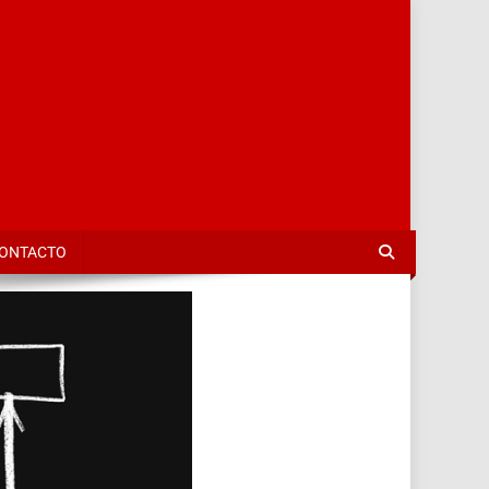
TalaSalud
ONTACTO