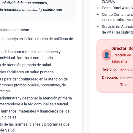
(SAPU).
esolutividad de sus acciones,
Posta Rural Aliro
lo relaciones de calidad y calidez con
Centro Comunitario
CECOSF Villa Los 
Servicio de Atenci
unciones destacan:
de Alta Resolutivi
 al concejo en la formulación de políticas de
a.
Director: S
medidas para materializar acciones y
Dirección de 
dividual, familiar y comunitaria.
Talagante
a de atención primaria de salud.
Teléfono:
+56 2 2
ias familiares en salud primaria.
Dirección:
Francis
as para dar continuidad en la atención de
Talaga
cciones promocionales, preventivas, de
ración.
 administrar y gestionar la atención primaria
integrándose a la red comunal asistencial.
 humanos, materiales y financieros de los
unicipales.
nto de las normas, planes y programas que
 de Salud.