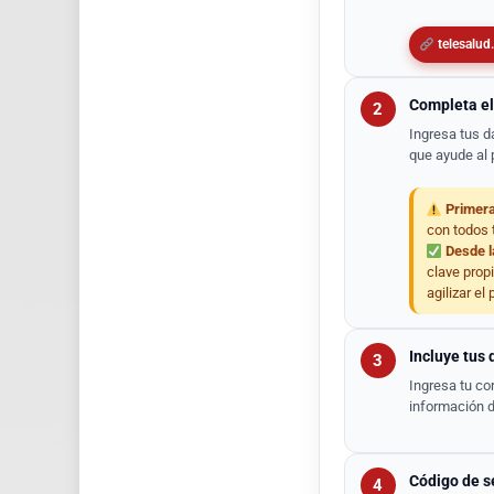
telesalud
Completa el
2
Ingresa tus d
que ayude al 
Primera
con todos 
Desde l
clave prop
agilizar el
Incluye tus 
3
Ingresa tu co
información de
Código de s
4