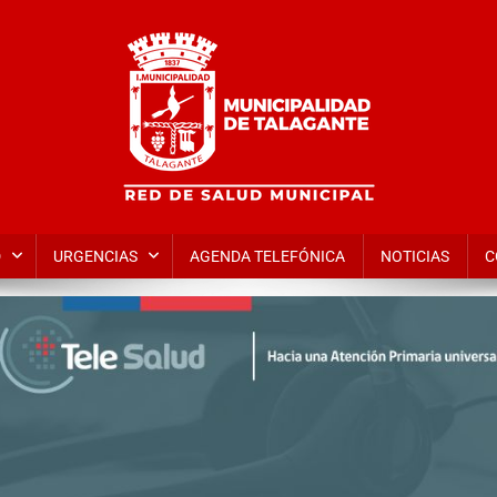
alud Municipal de Talagante | 
D
URGENCIAS
AGENDA TELEFÓNICA
NOTICIAS
C