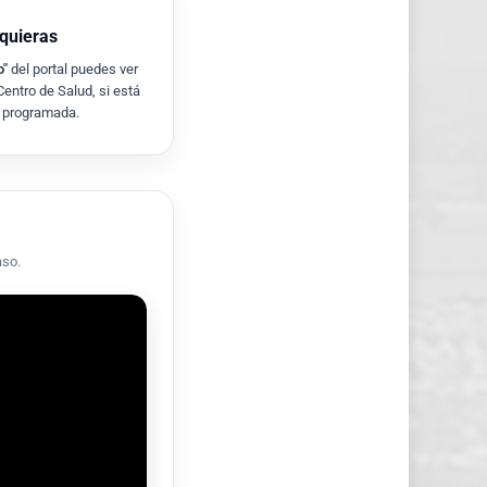
 quieras
o"
del portal puedes ver
 Centro de Salud, si está
a programada.
aso.