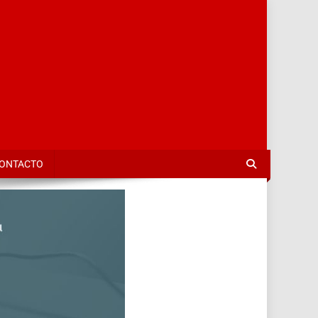
TalaSalud
ONTACTO