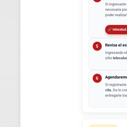
Si ingresaste 
necesaria por
poder realizar
telesalud
Revisa el es
5
Ingresando el 
sitio
telesalu
Agendaremos
6
Si registraste
cita
. De lo co
entregarte los