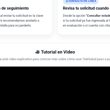
CONSULTA EN LÍNEA
o de seguimiento
Revisa tu solicitud cuando
l enviar tu solicitud es la clave
Desde la opción
"Consultar estad
 Te recomendamos anotarlo o
si tu solicitud ya fue ingresada al
talla para no perderlo.
en evaluación o si cuenta con cit
Tutorial en Video
a este video explicativo para conocer más sobre cómo usar TeleSalud paso a p