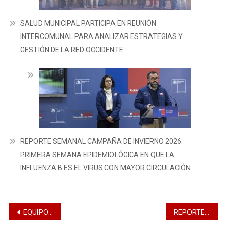
SALUD MUNICIPAL PARTICIPA EN REUNIÓN
INTERCOMUNAL PARA ANALIZAR ESTRATEGIAS Y
GESTIÓN DE LA RED OCCIDENTE
REPORTE SEMANAL CAMPAÑA DE INVIERNO 2026:
PRIMERA SEMANA EPIDEMIOLÓGICA EN QUE LA
INFLUENZA B ES EL VIRUS CON MAYOR CIRCULACIÓN
EQUIPOS DE SALUD CONMEMORARON EL DÍA MUNDIAL SIN TABACO CON JORNADA INFORMATIVA
REPORTE SEMANAL DE CAMPAÑA DE INVIERNO 2026: SUBSECRETARIA ALEJANDRA PIZARRO ADVIERTE SOBRE AUMENTO DE LA CIRCULACIÓN VIRAL Y REFUERZA LLAMADO A VACUNARSE